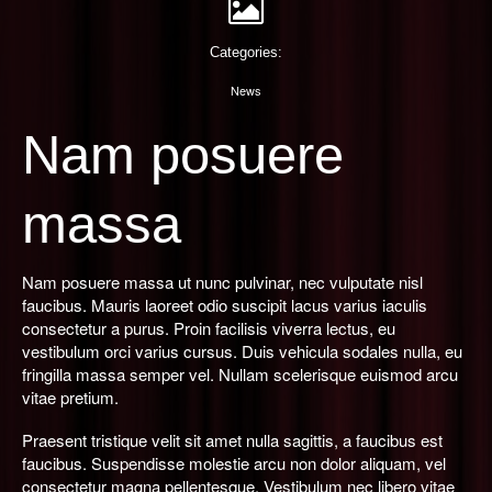
PHOTOGRAPHY
Categories:
CONTACT US
News
Nam posuere
massa
Nam posuere massa ut nunc pulvinar, nec vulputate nisl
faucibus. Mauris laoreet odio suscipit lacus varius iaculis
consectetur a purus. Proin facilisis viverra lectus, eu
vestibulum orci varius cursus. Duis vehicula sodales nulla, eu
fringilla massa semper vel. Nullam scelerisque euismod arcu
vitae pretium.
Praesent tristique velit sit amet nulla sagittis, a faucibus est
faucibus. Suspendisse molestie arcu non dolor aliquam, vel
consectetur magna pellentesque. Vestibulum nec libero vitae